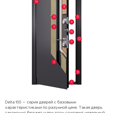
14
8
13
5
9
3
10
12
11
2
6
7
Delta 100 — серия дверей с базовыми
характеристиками по разумной цене. Такая дверь
сэкономит бюджет и при этом сохранит идеальный