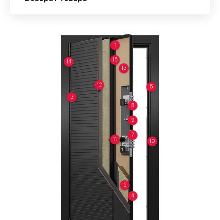
1
15
14
13
12
5
3
8
9
7
11
10
2
4