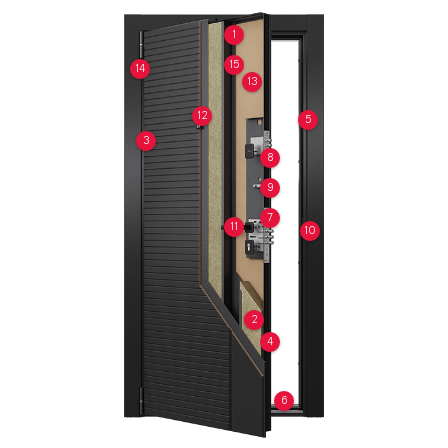
1
15
14
13
12
5
3
8
9
7
11
10
2
4
6