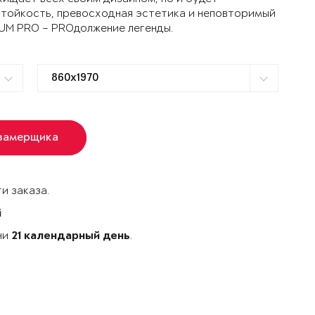
стойкость, превосходная эстетика и неповторимый
TUM PRO – PROдолжение легенды.
 замерщика
и заказа.
й
ни
.
21 календарный день