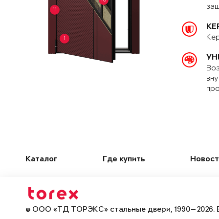
защ
11
КЕ
Кер
1
УН
Воз
вну
про
Каталог
Где купить
Новост
© ООО «ТД ТОРЭКС» стальные двери, 1990—2026. 