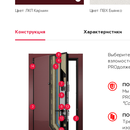
Цвет: ЛКП Кармин
Цвет: ПВХ Бьянко
Конструкция
Характеристики
Выберите 
8
4
взломост
14
5
PROдолже
7
ПО
Мы 
9
PRO
*Со
3
6
13
ПО
12
2
Тре
изо
10