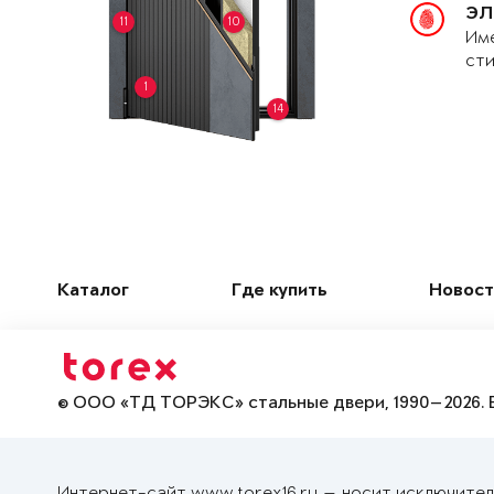
ЭЛ
11
10
Име
сти
1
14
Каталог
Где купить
Новост
© ООО «ТД ТОРЭКС» стальные двери, 1990—2026. 
Интернет-сайт www.torex16.ru — носит исключител