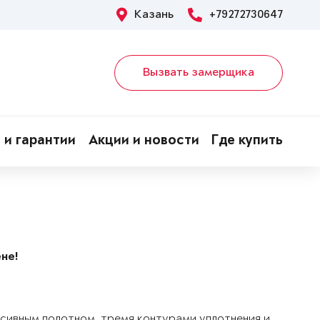
Казань
+79272730647
Вызвать замерщика
 и гарантии
Акции и новости
Где купить
не!
ссивным полотном, тремя контурами уплотнения и