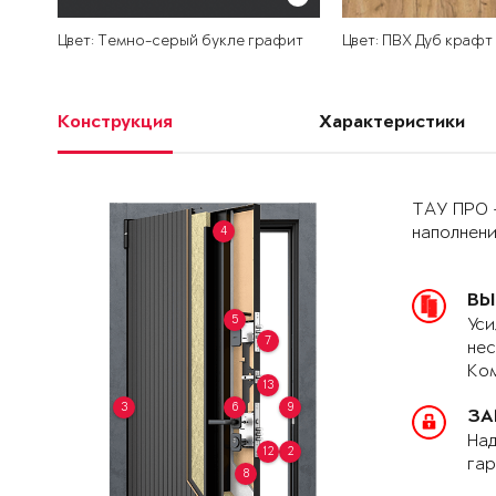
Цвет: Темно-серый букле графит
Цвет: ПВХ Дуб крафт
Конструкция
Характеристики
ТАУ ПРО 
4
наполнен
ВЫ
5
Уси
7
нес
Ком
13
3
6
9
ЗА
Над
12
2
гар
8